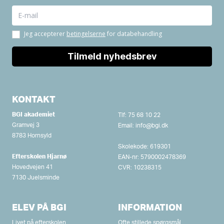
KONTAKT
BGI akademiet
Tlf:
75 68 10 22
Gramvej 3
Email:
info@bgi.dk
8783 Hornsyld
Skolekode: 619301
Efterskolen Hjarnø
EAN-nr: 5790002478369
Hovedvejen 41
CVR: 10238315
7130 Juelsminde
ELEV PÅ BGI
INFORMATION
Livet på efterskolen
Ofte stillede spørgsmål