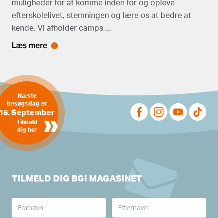
muligheder for at komme inden for og opleve
efterskolelivet, stemningen og lære os at bedre at
kende. Vi afholder camps,...
Læs mere
Næste
besøgsdag er
16. September
»
Tilmeld
dig her
TILMELD DIG BGI MAGASINET