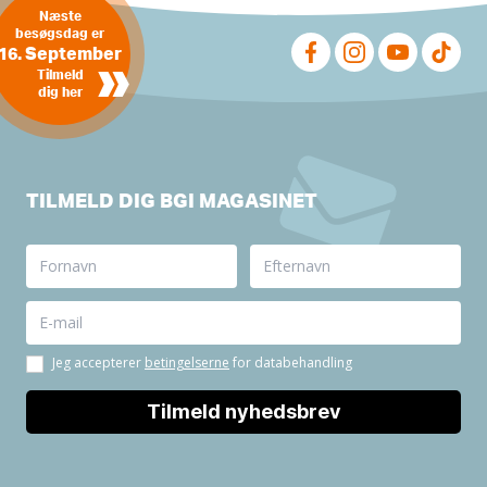
Næste
besøgsdag er
16. September
»
Tilmeld
dig her
TILMELD DIG BGI MAGASINET