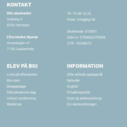
KONTAKT
BGI akademiet
Tlf:
75 68 10 22
Gramvej 3
Email:
info@bgi.dk
8783 Hornsyld
Skolekode: 619301
Efterskolen Hjarnø
EAN-nr: 5790002478369
Hovedvejen 41
CVR: 10238315
7130 Juelsminde
ELEV PÅ BGI
INFORMATION
Livet på efterskolen
Ofte stillede spørgsmål
Bliv elev
Nyheder
Besøgsdage
English
Efterskolernes dag
Privatlivspolitik
Virtuel rundvisning
Kost og smileyordning
Webshop
EU-skoleordningen