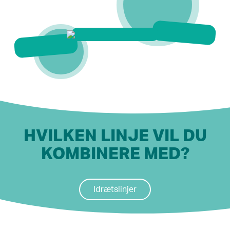
HVILKEN LINJE VIL DU
KOMBINERE MED?
Idrætslinjer