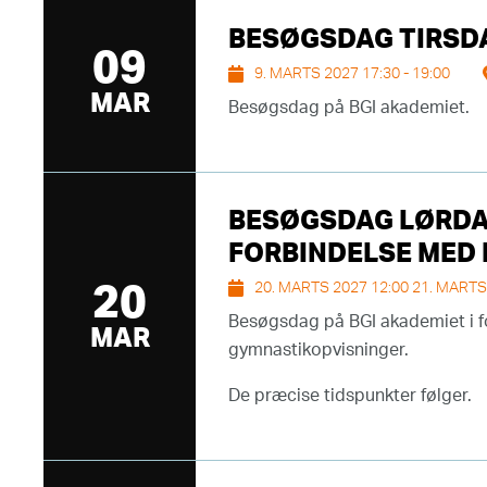
BESØGSDAG TIRSDAG
09
9. MARTS 2027 17:30 - 19:00
MAR
Besøgsdag på BGI akademiet.
BESØGSDAG LØRDAG 
FORBINDELSE MED 
20
20. MARTS 2027 12:00 21. MARTS
Besøgsdag på BGI akademiet i fo
MAR
gymnastikopvisninger.
De præcise tidspunkter følger.