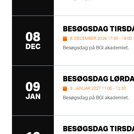
BESØGSDAG TIRSDAG
08
8. DECEMBER 2026 17:30 - 19:00
DEC
Besøgsdag på BGI akademiet.
BESØGSDAG LØRDAG 
09
9. JANUAR 2027 11:00 - 12:30
JAN
Besøgsdag på BGI akademiet.
BESØGSDAG TIRSDAG