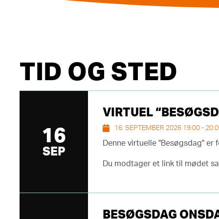
TID OG STED
VIRTUEL “BESØGSDA
16. SEPTEMBER 2026 19:00 - 20:
16
Denne virtuelle "Besøgsdag" er f
SEP
Du modtager et link til mødet s
BESØGSDAG ONSDAG 