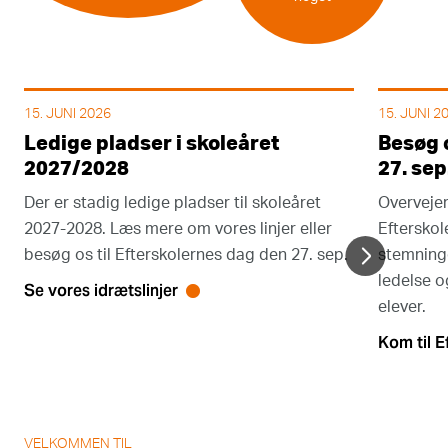
15. JUNI 2026
15. JUNI 2
Ledige pladser i skoleåret
Besøg o
2027/2028
27. sep
Der er stadig ledige pladser til skoleåret
Overvejer 
2027-2028. Læs mere om vores linjer eller
Eftersko
besøg os til Efterskolernes dag den 27. sep.
stemning
ledelse o
Se vores idrætslinjer
elever.
Kom til E
VELKOMMEN TIL