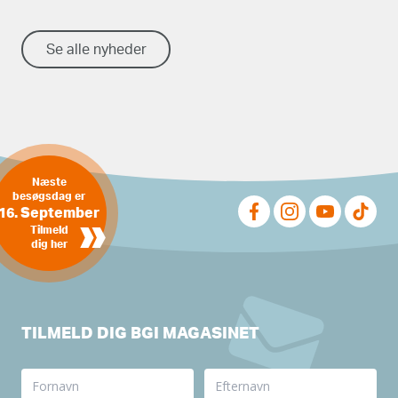
Se alle nyheder
Næste
besøgsdag er
16. September
»
Tilmeld
dig her
TILMELD DIG BGI MAGASINET