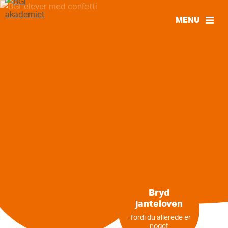
MENU
LUK
Bryd
janteloven
- fordi du allerede er
noget