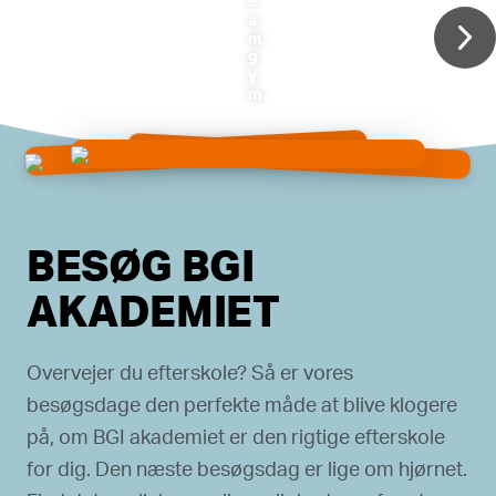
e
a
m
g
y
m
BESØG BGI
AKADEMIET
Overvejer du efterskole? Så er vores
besøgsdage den perfekte måde at blive klogere
på, om BGI akademiet er den rigtige efterskole
for dig. Den næste besøgsdag er lige om hjørnet.