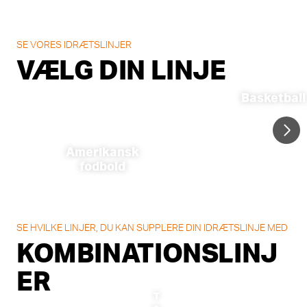
SE VORES IDRÆTSLINJER
VÆLG DIN LINJE
Basketball
Amerikansk
fodbold
SE HVILKE LINJER, DU KAN SUPPLERE DIN IDRÆTSLINJE MED
KOMBINATIONSLINJ
ER
T