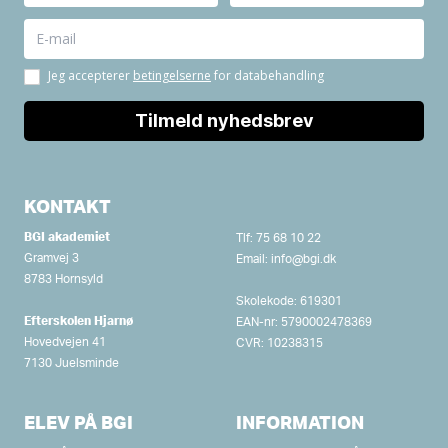
KONTAKT
BGI akademiet
Tlf:
75 68 10 22
Gramvej 3
Email:
info@bgi.dk
8783 Hornsyld
Skolekode: 619301
Efterskolen Hjarnø
EAN-nr: 5790002478369
Hovedvejen 41
CVR: 10238315
7130 Juelsminde
ELEV PÅ BGI
INFORMATION