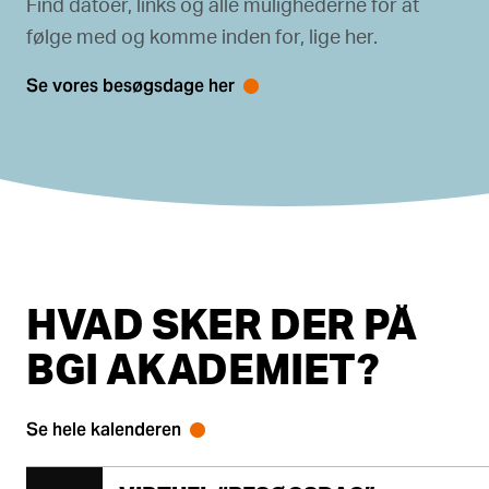
Find datoer, links og alle mulighederne for at
følge med og komme inden for, lige her.
Du skal acceptere marketing-cookies for at se
Se vores besøgsdage her
dette indhold.
Klik her for at ændre dine cookie-
valg
.
HVAD SKER DER PÅ
BGI AKADEMIET?
Se hele kalenderen