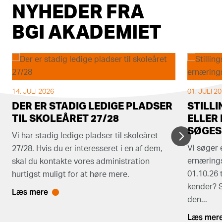
NYHEDER FRA
BGI AKADEMIET
14. JULI 2026
01. JULI 2
DER ER STADIG LEDIGE PLADSER
STILL
TIL SKOLEÅRET 27/28
ELLER
SØGES
Vi har stadig ledige pladser til skoleåret
Vi søger 
27/28. Hvis du er interesseret i en af dem,
ernæringsa
skal du kontakte vores administration
01.10.26 t
hurtigst muligt for at høre mere.
kender? 
Læs mere
den...
Læs mer