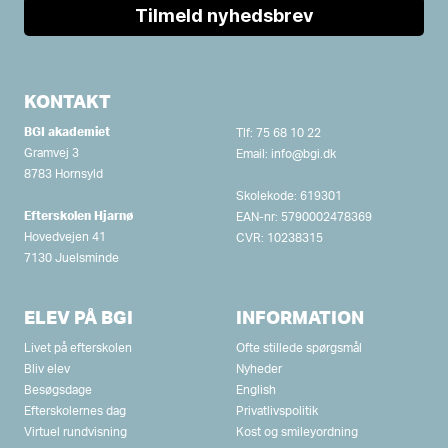
KONTAKT
BGI akademiet
Tlf:
75 68 10 22
Gramvej 3
Email:
info@bgi.dk
8783 Hornsyld
Skolekode: 619301
Efterskolen Hjarnø
EAN-nr: 5790002478369
Hovedvejen 41
CVR: 10238315
7130 Juelsminde
ELEV PÅ BGI
INFORMATION
Livet på efterskolen
Ofte stillede spørgsmål
Bliv elev
Nyheder
Besøgsdage
English
Efterskolernes dag
Privatlivspolitik
Virtuel rundvisning
Kost og smileyordning