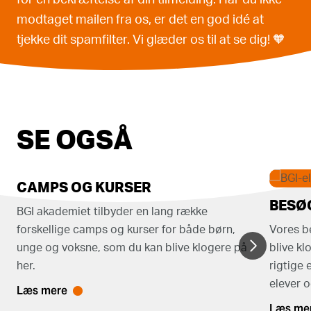
for en bekræftelse af din tilmelding. Har du ikke
modtaget mailen fra os, er det en god idé at
tjekke dit spamfilter. Vi glæder os til at se dig! 🧡
SE OGSÅ
CAMPS OG KURSER
BESØ
BGI akademiet tilbyder en lang række
forskellige camps og kurser for både børn,
Vores b
unge og voksne, som du kan blive klogere på
blive k
her.
rigtige 
elever 
Læs mere
Læs me