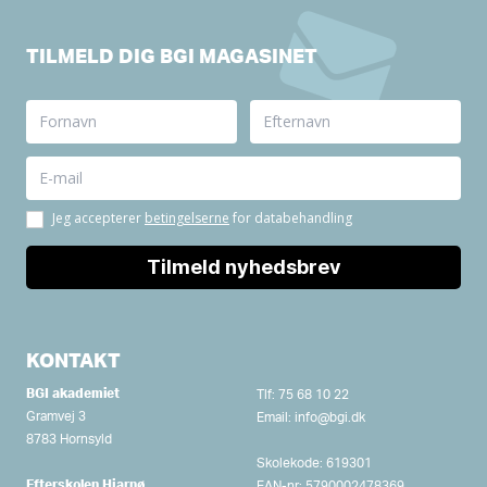
TILMELD DIG BGI MAGASINET
KONTAKT
BGI akademiet
Tlf:
75 68 10 22
Gramvej 3
Email:
info@bgi.dk
8783 Hornsyld
Skolekode: 619301
Efterskolen Hjarnø
EAN-nr: 5790002478369