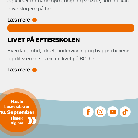
og kurser for både børn, unge og voksne, som du kan
blive klogere på her.
Læs mere
LIVET PÅ EFTERSKOLEN
Hverdag, fritid, idræt, undervisning og hygge i husene
og dit værelse. Læs om livet på BGI her.
Læs mere
Næste
besøgsdag er
16. September
»
Tilmeld
dig her