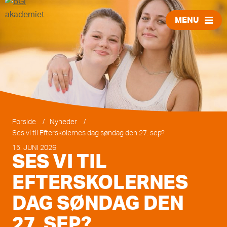
MENU
LUK
Forside
/
Nyheder
/
Ses vi til Efterskolernes dag søndag den 27. sep?
15. JUNI 2026
SES VI TIL
EFTERSKOLERNES
DAG SØNDAG DEN
27. SEP?