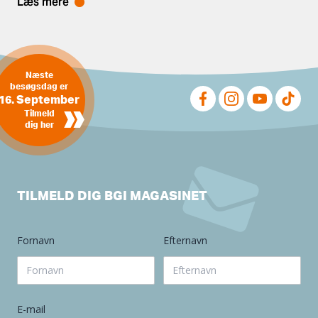
Læs mere
Næste
besøgsdag er
16. September
»
Tilmeld
dig her
TILMELD DIG BGI MAGASINET