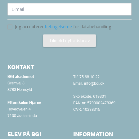
KONTAKT
BGI akademiet
Tlf:
75 68 10 22
Gramvej 3
Email:
info@bgi.dk
8783 Hornsyld
Skolekode: 619301
Efterskolen Hjarnø
EAN-nr: 5790002478369
Hovedvejen 41
CVR: 10238315
7130 Juelsminde
ELEV PÅ BGI
INFORMATION