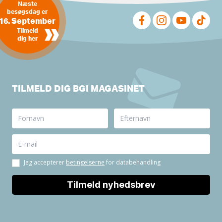
Næste
besøgsdag er
16. September
»
Tilmeld
dig her
TILMELD DIG BGI MAGASINET