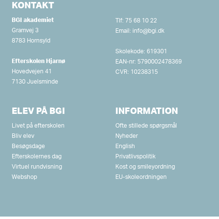
KONTAKT
BGI akademiet
Tlf:
75 68 10 22
Gramvej 3
Email:
info@bgi.dk
8783 Hornsyld
Skolekode: 619301
Efterskolen Hjarnø
EAN-nr: 5790002478369
Hovedvejen 41
CVR: 10238315
7130 Juelsminde
ELEV PÅ BGI
INFORMATION
Livet på efterskolen
Ofte stillede spørgsmål
Bliv elev
Nyheder
Besøgsdage
English
Efterskolernes dag
Privatlivspolitik
Virtuel rundvisning
Kost og smileyordning
Webshop
EU-skoleordningen