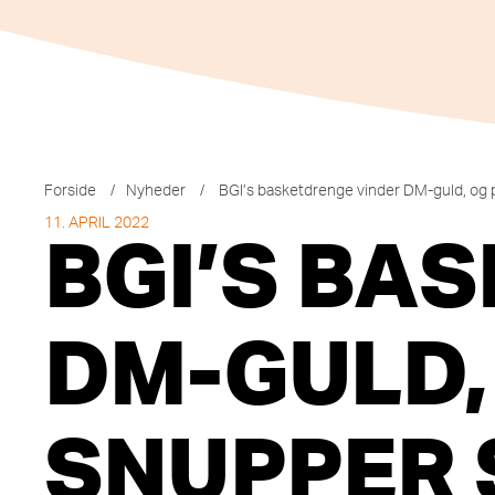
Forside
/
Nyheder
/
BGI’s basketdrenge vinder DM-guld, og 
11. APRIL 2022
BGI’S BA
DM-GULD,
SNUPPER 