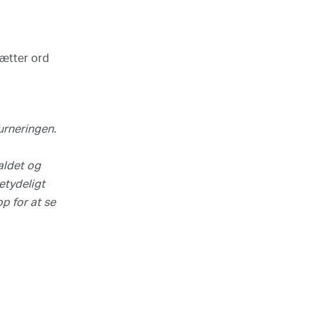
sætter ord
urneringen.
dre dine cookie-valg
.
aldet og
etydeligt
op for at se