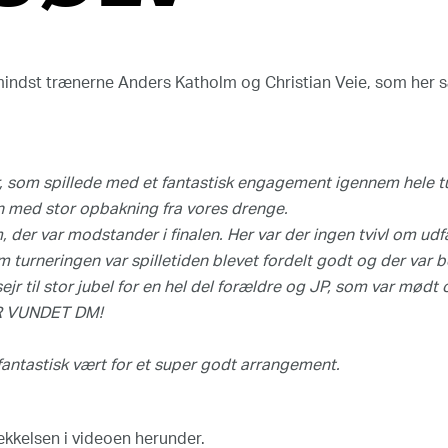
 mindst trænerne Anders Katholm og Christian Veie, som her 
r, som spillede med et fantastisk engagement igennem hele t
en med stor opbakning fra vores drenge.
marketing-cookies for at se dette indhold.
Klik her for at æn
 der var modstander i finalen. Her var der ingen tvivl om udf
m turneringen var spilletiden blevet fordelt godt og der var b
jr til stor jubel for en hel del forældre og JP, som var mødt 
AR VUNDET DM!
fantastisk vært for et super godt arrangement.
ækkelsen i videoen herunder.