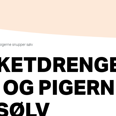
pigerne snupper sølv
SKETDRENG
 OG PIGERN
SØLV