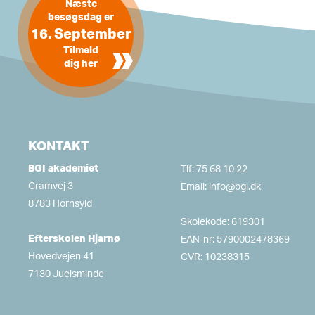
Næste
besøgsdag er
16. September
»
Tilmeld
dig her
KONTAKT
BGI akademiet
Tlf:
75 68 10 22
Gramvej 3
Email:
info@bgi.dk
8783 Hornsyld
Skolekode: 619301
Efterskolen Hjarnø
EAN-nr: 5790002478369
Hovedvejen 41
CVR: 10238315
7130 Juelsminde