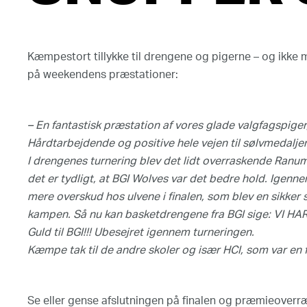
Kæmpestort tillykke til drengene og pigerne – og ikke
på weekendens præstationer:
– En fantastisk præstation af vores glade valgfagspige
Hårdtarbejdende og positive hele vejen til sølvmedalj
Du skal acceptere 
I drengenes turnering blev det lidt overraskende Ranum,
det er tydligt, at BGI Wolves var det bedre hold. Igenne
mere overskud hos ulvene i finalen, som blev en sikker se
kampen. Så nu kan basketdrengene fra BGI sige: VI H
Guld til BGI!!! Ubesejret igennem turneringen.
Kæmpe tak til de andre skoler og især HCI, som var en 
Se eller gense afslutningen på finalen og præmieoverr