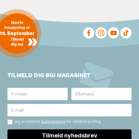
Næste
besøgsdag er
16. September
»
Tilmeld
dig her
TILMELD DIG BGI MAGASINET