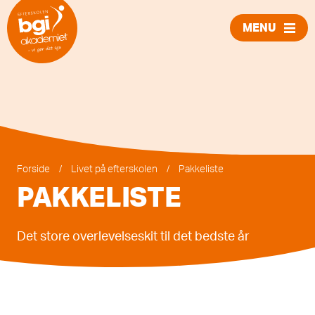
MENU
LUK
Forside
/
Livet på efterskolen
/
Pakkeliste
PAKKELISTE
Det store overlevelseskit til det bedste år