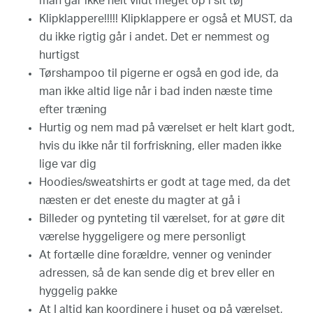
man går ikke helt vildt meget op i sit tøj
Klipklappere!!!!! Klipklappere er også et MUST, da
du ikke rigtig går i andet. Det er nemmest og
hurtigst
Tørshampoo til pigerne er også en god ide, da
man ikke altid lige når i bad inden næste time
efter træning
Hurtig og nem mad på værelset er helt klart godt,
hvis du ikke når til forfriskning, eller maden ikke
lige var dig
Hoodies/sweatshirts er godt at tage med, da det
næsten er det eneste du magter at gå i
Billeder og pynteting til værelset, for at gøre dit
værelse hyggeligere og mere personligt
At fortælle dine forældre, venner og veninder
adressen, så de kan sende dig et brev eller en
hyggelig pakke
At I altid kan koordinere i huset og på værelset,