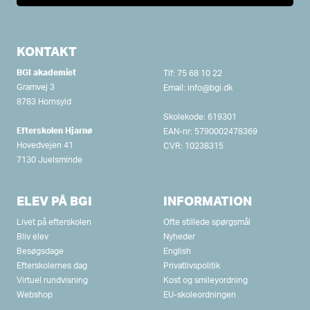
KONTAKT
BGI akademiet
Tlf:
75 68 10 22
Gramvej 3
Email:
info@bgi.dk
8783 Hornsyld
Skolekode: 619301
Efterskolen Hjarnø
EAN-nr: 5790002478369
Hovedvejen 41
CVR: 10238315
7130 Juelsminde
ELEV PÅ BGI
INFORMATION
Livet på efterskolen
Ofte stillede spørgsmål
Bliv elev
Nyheder
Besøgsdage
English
Efterskolernes dag
Privatlivspolitik
Virtuel rundvisning
Kost og smileyordning
Webshop
EU-skoleordningen