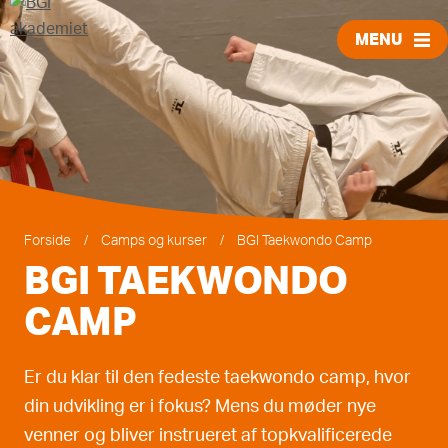
MENU
LUK
Forside
/
Camps og kurser
/
BGI Taekwondo Camp
BGI TAEKWONDO
CAMP
Er du klar til den fedeste taekwondo camp, hvor
din udvikling er i fokus? Mens du møder nye
venner og bliver instrueret af topkvalificerede