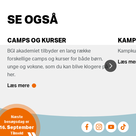
SE OGSÅ
CAMPS OG KURSER
KAMP
BGI akademiet tilbyder en lang række
Kampkun
forskellige camps og kurser for både børn,
Læs me
unge og voksne, som du kan blive klogere på
her.
Læs mere
Næste
besøgsdag er
16. September
»
Tilmeld