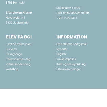
8783 Hornsyld
Skolekode: 619301
Efterskolen Hjarnø
EAN-nr: 5790002478369
Hovedvejen 41
CVR: 10238315
7130 Juelsminde
ELEV PÅ BGI
INFORMATION
Livet på efterskolen
Ofte stillede spørgsmål
Bliv elev
Nyheder
Besøgsdage
English
Efterskolernes dag
Privatlivspolitik
Virtuel rundvisning
Kost og smileyordning
Webshop
EU-skoleordningen