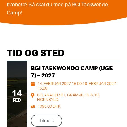
trænere? Så skal du med på BGI Taekwondo
Camp!
TID OG STED
BGI TAEKWONDO CAMP (UGE
7) – 2027
14. FEBRUAR 2027 16:00 16. FEBRUAR 2027
15:00
14
BGI AKADEMIET, GRAMVEJ 3, 8783
HORNSYLD
FEB
1095.00 DKK
Tilmeld