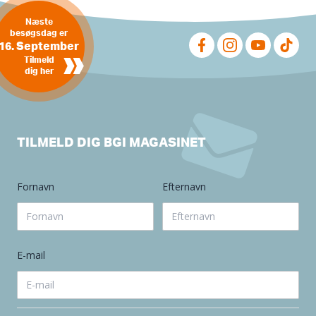
Næste
besøgsdag er
16. September
»
Tilmeld
dig her
TILMELD DIG BGI MAGASINET