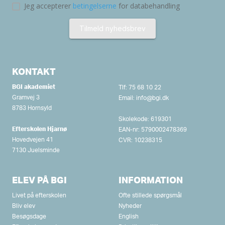
KONTAKT
BGI akademiet
Tlf:
75 68 10 22
Gramvej 3
Email:
info@bgi.dk
8783 Hornsyld
Skolekode: 619301
Efterskolen Hjarnø
EAN-nr: 5790002478369
Hovedvejen 41
CVR: 10238315
7130 Juelsminde
ELEV PÅ BGI
INFORMATION
Livet på efterskolen
Ofte stillede spørgsmål
Bliv elev
Nyheder
Besøgsdage
English