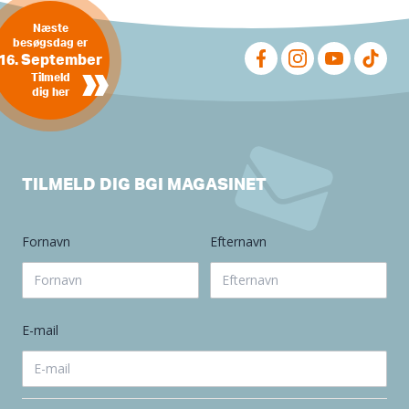
Næste
besøgsdag er
16. September
»
Tilmeld
dig her
TILMELD DIG BGI MAGASINET