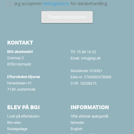
KONTAKT
BGI akademiet
Tlf:
75 68 10 22
Gramvej 3
Email:
info@bgi.dk
8783 Hornsyld
Skolekode: 619301
Efterskolen Hjarnø
EAN-nr: 5790002478369
Hovedvejen 41
CVR: 10238315
7130 Juelsminde
ELEV PÅ BGI
INFORMATION
Livet på efterskolen
Ofte stillede spørgsmål
Bliv elev
Nyheder
Besøgsdage
English